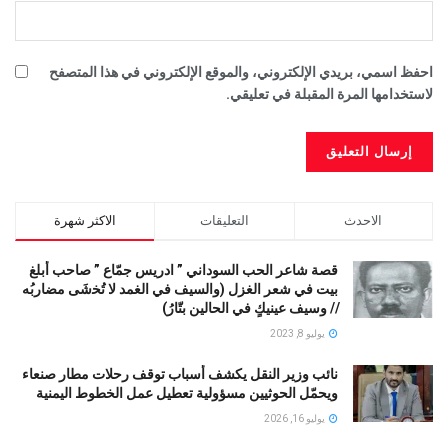
احفظ اسمي، بريدي الإلكتروني، والموقع الإلكتروني في هذا المتصفح
لاستخدامها المرة المقبلة في تعليقي.
الاحدث
التعليقات
الاكثر شهرة
قصة شاعر الحب السوداني ” ادريس جمّاع ” صاحب أبلغ
بيت في شعر الغزل (وﺍﻟﺴﻴﻒ ﻓﻲ الغمد ﻻ ﺗُﺨشَى مضاربُه
// ﻭﺳﻴﻒ ﻋﻴﻨﻴﻚٍ ﻓﻲ ﺍﻟﺤﺎﻟﻴﻦ ﺑﺘّﺎﺭُ)
يوليو 8, 2023
نائب وزير النقل يكشف أسباب توقف رحلات مطار صنعاء
ويحمّل الحوثيين مسؤولية تعطيل عمل الخطوط اليمنية
يوليو 16, 2026