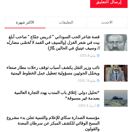
الاحدث
التعليقات
الاكثر شهرة
قصة شاعر الحب السوداني ” ادريس جمّاع ” صاحب أبلغ
بيت في شعر الغزل (وﺍﻟﺴﻴﻒ ﻓﻲ الغمد ﻻ ﺗُﺨشَى مضاربُه
// ﻭﺳﻴﻒ ﻋﻴﻨﻴﻚٍ ﻓﻲ ﺍﻟﺤﺎﻟﻴﻦ ﺑﺘّﺎﺭُ)
يوليو 8, 2023
نائب وزير النقل يكشف أسباب توقف رحلات مطار صنعاء
ويحمّل الحوثيين مسؤولية تعطيل عمل الخطوط اليمنية
يوليو 16, 2026
*تحليل دولي: إغلاق باب المندب يهدد التجارة العالمية
بصدمة غير مسبوقة*
أبريل 9, 2026
مؤسسة الصدارة سكاي للإعلام والتنمية تعلن بدء مشروع
المسح الوقائي للكشف المبكر عن سرطان المعدة
والقولون