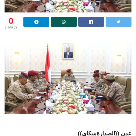
0
SHARES
عدن ((الصدارةسكاي))