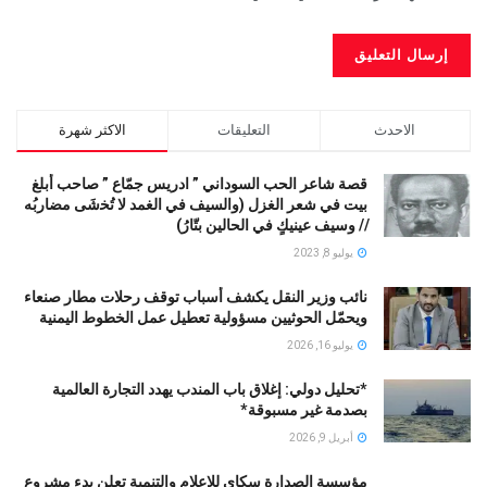
الاحدث
التعليقات
الاكثر شهرة
قصة شاعر الحب السوداني ” ادريس جمّاع ” صاحب أبلغ
بيت في شعر الغزل (وﺍﻟﺴﻴﻒ ﻓﻲ الغمد ﻻ ﺗُﺨشَى مضاربُه
// ﻭﺳﻴﻒ ﻋﻴﻨﻴﻚٍ ﻓﻲ ﺍﻟﺤﺎﻟﻴﻦ ﺑﺘّﺎﺭُ)
يوليو 8, 2023
نائب وزير النقل يكشف أسباب توقف رحلات مطار صنعاء
ويحمّل الحوثيين مسؤولية تعطيل عمل الخطوط اليمنية
يوليو 16, 2026
*تحليل دولي: إغلاق باب المندب يهدد التجارة العالمية
بصدمة غير مسبوقة*
أبريل 9, 2026
مؤسسة الصدارة سكاي للإعلام والتنمية تعلن بدء مشروع