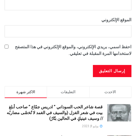
الموقع الإلكتروني
احفظ اسمي، بريدي الإلكتروني، والموقع الإلكتروني في هذا المتصفح
لاستخدامها المرة المقبلة في تعليقي.
الاحدث
التعليقات
الاكثر شهرة
قصة شاعر الحب السوداني ” ادريس جمّاع ” صاحب أبلغ
بيت في شعر الغزل (وﺍﻟﺴﻴﻒ ﻓﻲ الغمد ﻻ ﺗُﺨشَى مضاربُه
// ﻭﺳﻴﻒ ﻋﻴﻨﻴﻚٍ ﻓﻲ ﺍﻟﺤﺎﻟﻴﻦ ﺑﺘّﺎﺭُ)
يوليو 8, 2023