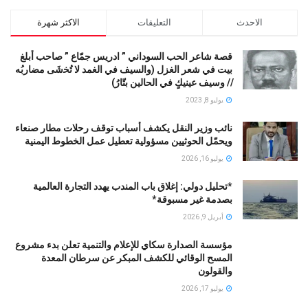
الاحدث
التعليقات
الاكثر شهرة
قصة شاعر الحب السوداني ” ادريس جمّاع ” صاحب أبلغ
بيت في شعر الغزل (وﺍﻟﺴﻴﻒ ﻓﻲ الغمد ﻻ ﺗُﺨشَى مضاربُه
// ﻭﺳﻴﻒ ﻋﻴﻨﻴﻚٍ ﻓﻲ ﺍﻟﺤﺎﻟﻴﻦ ﺑﺘّﺎﺭُ)
يوليو 8, 2023
نائب وزير النقل يكشف أسباب توقف رحلات مطار صنعاء
ويحمّل الحوثيين مسؤولية تعطيل عمل الخطوط اليمنية
يوليو 16, 2026
*تحليل دولي: إغلاق باب المندب يهدد التجارة العالمية
بصدمة غير مسبوقة*
أبريل 9, 2026
مؤسسة الصدارة سكاي للإعلام والتنمية تعلن بدء مشروع
المسح الوقائي للكشف المبكر عن سرطان المعدة
والقولون
يوليو 17, 2026