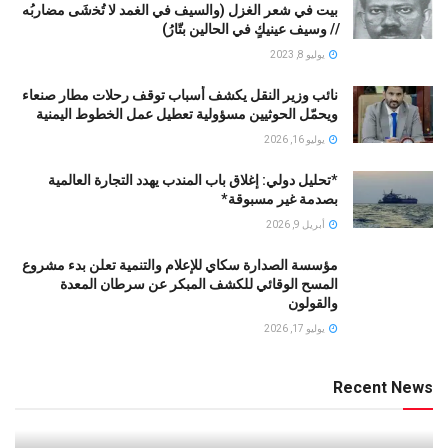
بيت في شعر الغزل (وﺍﻟﺴﻴﻒ ﻓﻲ الغمد ﻻ ﺗُﺨشَى مضاربُه
// ﻭﺳﻴﻒ ﻋﻴﻨﻴﻚٍ ﻓﻲ ﺍﻟﺤﺎﻟﻴﻦ ﺑﺘّﺎﺭُ)
يوليو 8, 2023
نائب وزير النقل يكشف أسباب توقف رحلات مطار صنعاء
ويحمّل الحوثيين مسؤولية تعطيل عمل الخطوط اليمنية
يوليو 16, 2026
*تحليل دولي: إغلاق باب المندب يهدد التجارة العالمية
بصدمة غير مسبوقة*
أبريل 9, 2026
مؤسسة الصدارة سكاي للإعلام والتنمية تعلن بدء مشروع
المسح الوقائي للكشف المبكر عن سرطان المعدة
والقولون
يوليو 17, 2026
Recent News