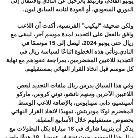
يونيو القادم، وارتبط بالرحيل عن النادي والانتقال إلى
الدوري السعودي، أو العودة لناديه السابق ليون.
ولكن صحيفة “ليكيب” الفرنسية، أكدت أن اللاعب
وافق بالفعل على التجديد لمدة موسم آخر، ليبقى مع
ريال حتى يونيو 2024، ليصل إلى 15 موسمًا في
النادي.وتأتي هذه الخطوة اتباعًا لسياسة ريال في
التجديد للاعبين المخضرمين، بمراجعة عقودهم مع نهاية
كل موسم قبل اتخاذ القرار النهائي بمستقبلهم.
وفي هذا السياق يدرس ريال ملفات التجديد لبعض
اللاعبين الآخرين ومنهم ناتشو، توني كروس، ماركو
أسينسيو، داني سيبايوس، بالإضافة للاعب الوسط
المخضرم لوكا مودريتش، تمهيدًا لاتخاذ القرار النهائي
بخصوص مستقبلهم خلال الأسابيع المقبلة.
يذكر أن بنزيما شارك في 18 مباراة بكل البطولات مع
ريال هذا الموسم، حيث نجح في تسجيل 18 هدفًا ولعب