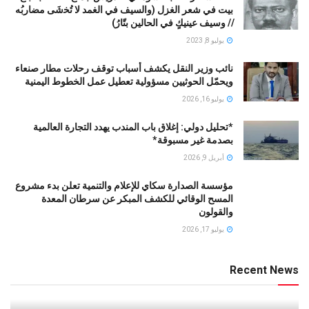
بيت في شعر الغزل (وﺍﻟﺴﻴﻒ ﻓﻲ الغمد ﻻ ﺗُﺨشَى مضاربُه
// ﻭﺳﻴﻒ ﻋﻴﻨﻴﻚٍ ﻓﻲ ﺍﻟﺤﺎﻟﻴﻦ ﺑﺘّﺎﺭُ)
يوليو 8, 2023
نائب وزير النقل يكشف أسباب توقف رحلات مطار صنعاء
ويحمّل الحوثيين مسؤولية تعطيل عمل الخطوط اليمنية
يوليو 16, 2026
*تحليل دولي: إغلاق باب المندب يهدد التجارة العالمية
بصدمة غير مسبوقة*
أبريل 9, 2026
مؤسسة الصدارة سكاي للإعلام والتنمية تعلن بدء مشروع
المسح الوقائي للكشف المبكر عن سرطان المعدة
والقولون
يوليو 17, 2026
Recent News