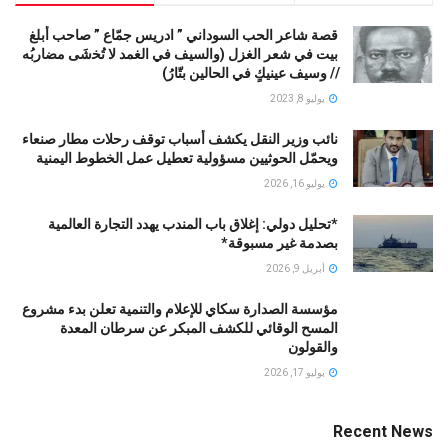
قصة شاعر الحب السوداني ” ادريس جمّاع ” صاحب أبلغ
بيت في شعر الغزل (وﺍﻟﺴﻴﻒ ﻓﻲ الغمد ﻻ ﺗُﺨشَى مضاربُه
// ﻭﺳﻴﻒ ﻋﻴﻨﻴﻚٍ ﻓﻲ ﺍﻟﺤﺎﻟﻴﻦ ﺑﺘّﺎﺭُ)
يوليو 8, 2023
نائب وزير النقل يكشف أسباب توقف رحلات مطار صنعاء
ويحمّل الحوثيين مسؤولية تعطيل عمل الخطوط اليمنية
يوليو 16, 2026
*تحليل دولي: إغلاق باب المندب يهدد التجارة العالمية
بصدمة غير مسبوقة*
أبريل 9, 2026
مؤسسة الصدارة سكاي للإعلام والتنمية تعلن بدء مشروع
المسح الوقائي للكشف المبكر عن سرطان المعدة
والقولون
يوليو 17, 2026
Recent News