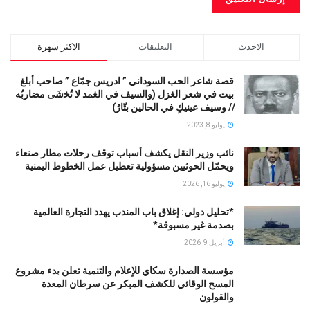
الاحدث
التعليقات
الاكثر شهرة
قصة شاعر الحب السوداني ” ادريس جمّاع ” صاحب أبلغ
بيت في شعر الغزل (وﺍﻟﺴﻴﻒ ﻓﻲ الغمد ﻻ ﺗُﺨشَى مضاربُه
// ﻭﺳﻴﻒ ﻋﻴﻨﻴﻚٍ ﻓﻲ ﺍﻟﺤﺎﻟﻴﻦ ﺑﺘّﺎﺭُ)
يوليو 8, 2023
نائب وزير النقل يكشف أسباب توقف رحلات مطار صنعاء
ويحمّل الحوثيين مسؤولية تعطيل عمل الخطوط اليمنية
يوليو 16, 2026
*تحليل دولي: إغلاق باب المندب يهدد التجارة العالمية
بصدمة غير مسبوقة*
أبريل 9, 2026
مؤسسة الصدارة سكاي للإعلام والتنمية تعلن بدء مشروع
المسح الوقائي للكشف المبكر عن سرطان المعدة
والقولون