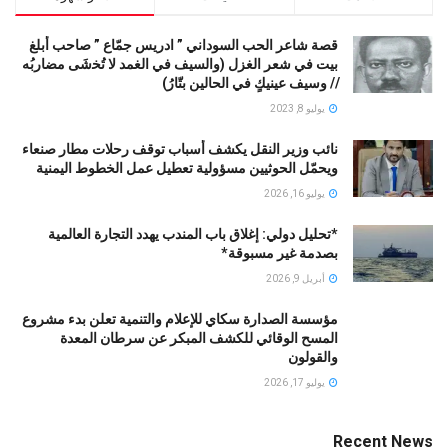
قصة شاعر الحب السوداني ” ادريس جمّاع ” صاحب أبلغ
بيت في شعر الغزل (وﺍﻟﺴﻴﻒ ﻓﻲ الغمد ﻻ ﺗُﺨشَى مضاربُه
// ﻭﺳﻴﻒ ﻋﻴﻨﻴﻚٍ ﻓﻲ ﺍﻟﺤﺎﻟﻴﻦ ﺑﺘّﺎﺭُ)
يوليو 8, 2023
نائب وزير النقل يكشف أسباب توقف رحلات مطار صنعاء
ويحمّل الحوثيين مسؤولية تعطيل عمل الخطوط اليمنية
يوليو 16, 2026
*تحليل دولي: إغلاق باب المندب يهدد التجارة العالمية
بصدمة غير مسبوقة*
أبريل 9, 2026
مؤسسة الصدارة سكاي للإعلام والتنمية تعلن بدء مشروع
المسح الوقائي للكشف المبكر عن سرطان المعدة
والقولون
يوليو 17, 2026
Recent News