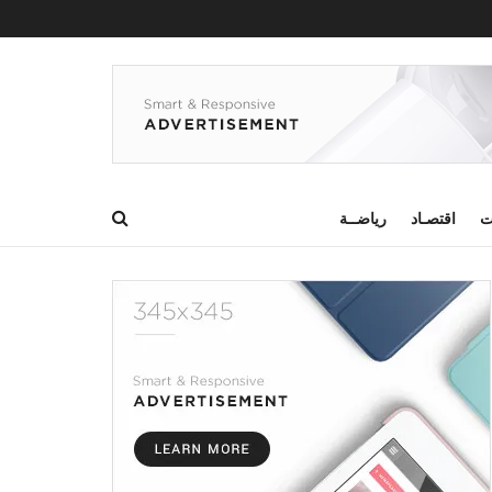
ت
اقتصـاد
رياضــة