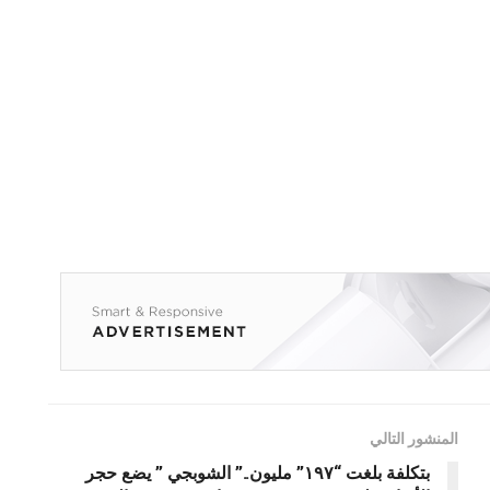
المنشور التالي
بتكلفة بلغت “١٩٧” مليون..” الشوبجي ” يضع حجر