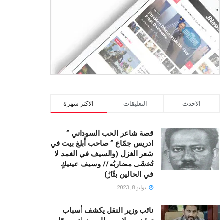
الاحدث
التعليقات
الاكثر شهرة
قصة شاعر الحب السوداني ”
ادريس جمّاع ” صاحب أبلغ بيت في
شعر الغزل (وﺍﻟﺴﻴﻒ ﻓﻲ الغمد ﻻ
ﺗُﺨشَى مضاربُه // ﻭﺳﻴﻒ ﻋﻴﻨﻴﻚٍ
ﻓﻲ ﺍﻟﺤﺎﻟﻴﻦ ﺑﺘّﺎﺭُ)
يوليو 8, 2023
نائب وزير النقل يكشف أسباب