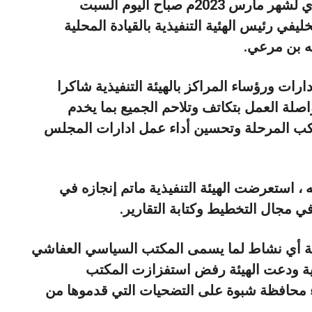
بمديرية عتق محافظة شبوة اجتماعها الدوري لشهر مارس 2023م صباح اليوم السبت
يفي رئيس الهئية التنفيذية بالقيادة المحلية
له بن مرعي.
رات ورؤساء المراكز بالهيئة التنفيذية شاكرا
لة العمل بتكاتف وتلاحم الجميع بما يخدم
اكب المرحلة وتحسين أداء عمل ادارات المجلس
، استعرضت الهيئة التنفيذية ماتم إنجازه في
قامة أي نشاط لما يسمى المكتب السياسي العفاشي
ية ودعت الهيئة رفض استفزازت المكتب
اء محافظة شبوة على التضحيات التي قدموها من