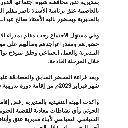
بالعاصمة عتق برئاسة الأستاذ ناصر مقلم الخل
بالمديرية وبحضور نائبه الأستاذ صالح عبدال
وفي مستهل الاجتماع رحب مقلم بمدراء الادا
حضورهم ومقدرا تواجدهم وطالبهم على مواص
المديرية والعمل الجماعي وخلق نموذج يو
خلال المرحلة القادمة.
وبعد قراءة المحضر السابق والمصادقة عليه 
شهر فبراير 2023م من إقامة دورة تدريبية في مجال التخطيط وكتابة التقارير.
واكدت الهيئة التنفيذية بالمديرية رفض إ
الحوثي وأي نشاطات معادية للقضية الجنوب
السياسي السياسي لأبناء مديرية عتق وأبن
أجل التحرير واستقلال الجنوب .