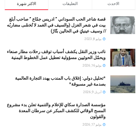
الاحدث
التعليقات
الاكثر شهرة
قصة شاعر الحب السوداني ” ادريس جمّاع ” صاحب أبلغ
بيت في شعر الغزل (وﺍﻟﺴﻴﻒ ﻓﻲ الغمد ﻻ ﺗُﺨشَى مضاربُه
// ﻭﺳﻴﻒ ﻋﻴﻨﻴﻚٍ ﻓﻲ ﺍﻟﺤﺎﻟﻴﻦ ﺑﺘّﺎﺭُ)
يوليو 8, 2023
نائب وزير النقل يكشف أسباب توقف رحلات مطار صنعاء
ويحمّل الحوثيين مسؤولية تعطيل عمل الخطوط اليمنية
يوليو 16, 2026
*تحليل دولي: إغلاق باب المندب يهدد التجارة العالمية
بصدمة غير مسبوقة*
أبريل 9, 2026
مؤسسة الصدارة سكاي للإعلام والتنمية تعلن بدء مشروع
المسح الوقائي للكشف المبكر عن سرطان المعدة
والقولون
يوليو 17, 2026