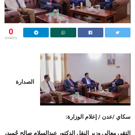
0
SHARES
الصدارة
سكاي /عدن / إعلام الوزارة:
التقى معالي وزير النقل الدكتور عبدالسلام صالح حُميد،