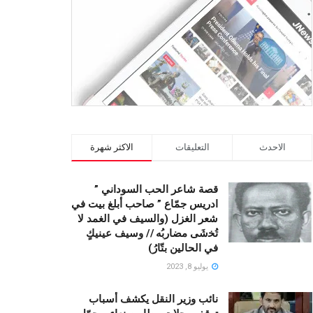
الاحدث
التعليقات
الاكثر شهرة
قصة شاعر الحب السوداني ”
ادريس جمّاع ” صاحب أبلغ بيت في
شعر الغزل (وﺍﻟﺴﻴﻒ ﻓﻲ الغمد ﻻ
ﺗُﺨشَى مضاربُه // ﻭﺳﻴﻒ ﻋﻴﻨﻴﻚٍ
ﻓﻲ ﺍﻟﺤﺎﻟﻴﻦ ﺑﺘّﺎﺭُ)
يوليو 8, 2023
نائب وزير النقل يكشف أسباب