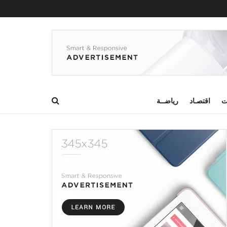
ت
اقتصـاد
رياضــة