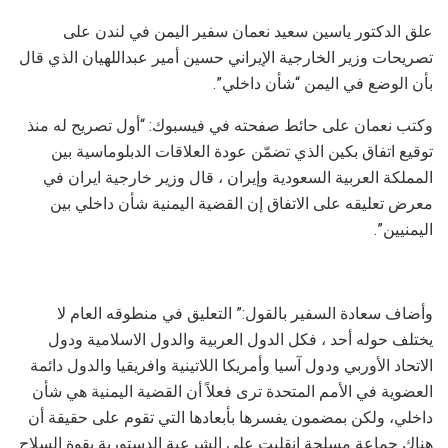
علق الدكتور ياسين سعيد نعمان سفير اليمن في لندن على
تصريحات وزير الخارجية الإيراني حسين أمير عبداللهيان الذي قال
بأن الوضع في اليمن “شأن داخلي”.
وكتب نعمان على حائط صفحته في فيسبوك: “أول تصريح له منذ
توقيع اتفاق بكين الذي تضمّن عودة العلاقات الدبلوماسية بين
المملكة العربية السعودية وإيران ، قال وزير خارجية ايران في
معرض تعليقه على الاتفاق إن القضية اليمنية شأن داخلي بين
اليمنيين”.
وأضاف سعادة السفير بالقول:” التعليق في منطوقه العام لا
يختلف حوله أحد ، فكل الدول العربية والدول الاسلامية ودول
الاتحاد الأوربي ودول آسيا وأمريكا اللاتينية وافريقيا والدول دائمة
العضوية في الأمم المتحدة ترى فعلاً أن القضية اليمنية هي شأن
داخلي، ولكن بمضمون يفسرها بأبعادها التي تقوم على حقيقة أن
هناك جماعة مسلحة انقلبت على الشرعية الدستورية بقوة السلاح