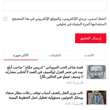
احفظ اسمي، بريدي الإلكتروني، والموقع الإلكتروني في هذا المتصفح
لاستخدامها المرة المقبلة في تعليقي.
الاحدث
التعليقات
الاكثر شهرة
قصة شاعر الحب السوداني ” ادريس جمّاع ” صاحب أبلغ
بيت في شعر الغزل (وﺍﻟﺴﻴﻒ ﻓﻲ الغمد ﻻ ﺗُﺨشَى مضاربُه
// ﻭﺳﻴﻒ ﻋﻴﻨﻴﻚٍ ﻓﻲ ﺍﻟﺤﺎﻟﻴﻦ ﺑﺘّﺎﺭُ)
يوليو 8, 2023
نائب وزير النقل يكشف أسباب توقف رحلات مطار صنعاء
ويحمّل الحوثيين مسؤولية تعطيل عمل الخطوط اليمنية
يوليو 16, 2026