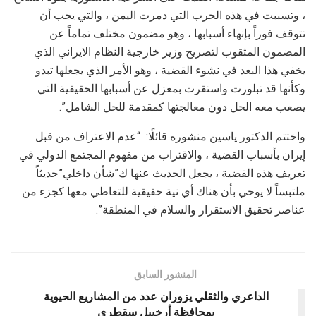
، وتسببت في هذه الحرب التي دمرت اليمن ، والتي يجب أن
تتوقف فوراً بإنهاء أسبابها ، وهو مضمون مختلف تماماً عن
المضمون المثقوب لتصريح وزير خارجية النظام الايراني الذي
يخفي هذا البعد في نشوء القضية ، وهو الأمر الذي يجعلها تبدو
وكأنها قد تبلورت واستقرت بمعزل عن أسبابها الحقيقية التي
يصعب معه الحل دون معالجتها كمقدمة للحل الشامل”.
واختتم الدكتور ياسين منشوره قائلًا: “عدم الاعتراف من قبل
إيران بأسباب القضية ، والاقتراب من مفهوم المجتمع الدولي في
تعريف هذه القضية ، يجعل الحديث عنها ك”شأن داخلي”حديثاً
ملتبساً لا يوحي بأن هناك أي نية حقيقية للتعاطي معها كجزء من
عناصر تحقيق الاستقرار والسلام في المنطقة”.
المنشور السابق
الداعري والثقلي يزوران عدد من المشاريع الحيوية
بمحافظة أرخبيل سقطرى