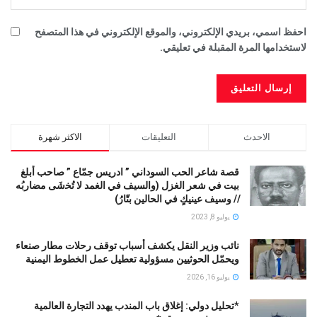
احفظ اسمي، بريدي الإلكتروني، والموقع الإلكتروني في هذا المتصفح
لاستخدامها المرة المقبلة في تعليقي.
الاحدث
التعليقات
الاكثر شهرة
قصة شاعر الحب السوداني ” ادريس جمّاع ” صاحب أبلغ
بيت في شعر الغزل (وﺍﻟﺴﻴﻒ ﻓﻲ الغمد ﻻ ﺗُﺨشَى مضاربُه
// ﻭﺳﻴﻒ ﻋﻴﻨﻴﻚٍ ﻓﻲ ﺍﻟﺤﺎﻟﻴﻦ ﺑﺘّﺎﺭُ)
يوليو 8, 2023
نائب وزير النقل يكشف أسباب توقف رحلات مطار صنعاء
ويحمّل الحوثيين مسؤولية تعطيل عمل الخطوط اليمنية
يوليو 16, 2026
*تحليل دولي: إغلاق باب المندب يهدد التجارة العالمية