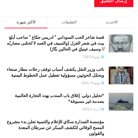
الاحدث
التعليقات
الاكثر شهرة
قصة شاعر الحب السوداني ” ادريس جمّاع ” صاحب أبلغ
بيت في شعر الغزل (وﺍﻟﺴﻴﻒ ﻓﻲ الغمد ﻻ ﺗُﺨشَى مضاربُه
// ﻭﺳﻴﻒ ﻋﻴﻨﻴﻚٍ ﻓﻲ ﺍﻟﺤﺎﻟﻴﻦ ﺑﺘّﺎﺭُ)
يوليو 8, 2023
نائب وزير النقل يكشف أسباب توقف رحلات مطار صنعاء
ويحمّل الحوثيين مسؤولية تعطيل عمل الخطوط اليمنية
يوليو 16, 2026
*تحليل دولي: إغلاق باب المندب يهدد التجارة العالمية
بصدمة غير مسبوقة*
أبريل 9, 2026
مؤسسة الصدارة سكاي للإعلام والتنمية تعلن بدء مشروع
المسح الوقائي للكشف المبكر عن سرطان المعدة
والقولون