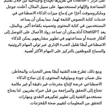
على غرار ChatGPT في تعزيزها للإبداع والإنتاجية من خلال تقديم
المساعدة والإلهام لمستخدميها. على سبيل المثال، أعلنت جوجل
ومايكروسوفت آخرًا عن إدماج ميزات الذكاء الاصطناعي في
خدمات كتابة النصوص التابعة لهما، مما يمكن أن يساعد
المستخدمين في كتابة المحتوى وتحسينه بكفاءة أكبر. وبالمثل،
يعد ChatGPT أداة يمكن أن تساعد رواد الأعمال على التوصل إلى
أفكار جديدة أو مساعدتهم في تطوير مشاريعهم. يمكن للذكاء
الاصطناعي أيضًا تقليل العبء الإداري عبر تولي المهام الروتينية
والسماح للموظفين بالتركيز على المهام الأكثر أهمية.
ومع ذلك، تطرح هذه التقنية أيضًا بعض التحديات والمخاطر،
مثل ضمان جودة وموثوقية المحتوى، إذ إن نماذج الذكاء
الاصطناعي عرضة لإنتاج مخرجات غير دقيقة أو غير ملائمة
تحتاج إلى التحقق والمراجعة من قبل خبراء بشريين. لذا يحتاج
مستخدمو التقنية إلى تطوير تفكيرهم النقدي ومهارات
التحقق من المعلومات لتقييم صحة المُخرَجات.