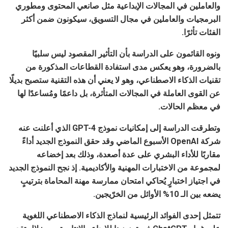
والعاملين في المجالات الإبداعية مثل صانعي المحتوى ومطوري
البرمجيات والعاملين في مجال التسويق، سيكونون ضمن أكثر
الفئات تأثرًا.
ونوه القائمون على الدراسة بأن التأثير المقصود ليس سلبيًا
بالضرورة، وهو يعكس مدى استفادة القطاعات المذكورة من
تقنيات الذكاء الاصطناعي، وهو لا يعني أن هذه التقنية ستصبح بديلًا
عن القوى العاملة في المجالات المتأثرة، بل داعمًا ومُساعدًا لها
في معظم الحالات.
وتطرقت الدراسة إلى إمكانيات نموذج GPT-4 الذي أعلنت عنه
شركة OpenAI الأسبوع الماضي وقد حقق النموذج الجديد أداءً
مقاربًا للأداء البشري على عدة أصعدة، وذلك بعد إخضاعه
لمجموعة من الاختبارات المهنية والأكاديمية. إذ نجح النموذج الجديد
في اجتياز اختبارٍ يُحاكي امتحان ممارسة مهنة المحاماة بترتيبٍ
يضعه بين الـ 10% الأوائل من الخرّيجين.
تتمثل إحدى الفوائد الرئيسية لنماذج الذكاء الاصطناعي اللغوية