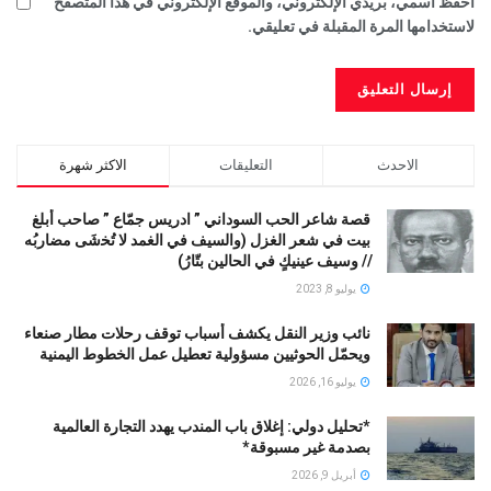
احفظ اسمي، بريدي الإلكتروني، والموقع الإلكتروني في هذا المتصفح
لاستخدامها المرة المقبلة في تعليقي.
الاحدث
التعليقات
الاكثر شهرة
قصة شاعر الحب السوداني ” ادريس جمّاع ” صاحب أبلغ
بيت في شعر الغزل (وﺍﻟﺴﻴﻒ ﻓﻲ الغمد ﻻ ﺗُﺨشَى مضاربُه
// ﻭﺳﻴﻒ ﻋﻴﻨﻴﻚٍ ﻓﻲ ﺍﻟﺤﺎﻟﻴﻦ ﺑﺘّﺎﺭُ)
يوليو 8, 2023
نائب وزير النقل يكشف أسباب توقف رحلات مطار صنعاء
ويحمّل الحوثيين مسؤولية تعطيل عمل الخطوط اليمنية
يوليو 16, 2026
*تحليل دولي: إغلاق باب المندب يهدد التجارة العالمية
بصدمة غير مسبوقة*
أبريل 9, 2026