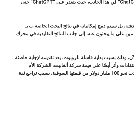
استخراجها مباشرةً من الويب، ويتفوق “بارد” على “ChatGPT” في هذا الجانب، حيث يتعذر على “ChatGPT” حتى
دشة، بل سيتم دمج إمكانياته في نتائج البحث الخاصة ب بـ
خدمين على ما يبحثون عنه، إلى جانب النتائج التقليدية في محرك
سمياً للجمهور حتى الآن، وذلك بسبب بداية فاشلة للروبوت، بعد تقديمه لإجابة خاطئة
قادات وأثر أيضًا على قيمة شركة ألفابيت، الشركة الأم
لجوجل، حيث تراجعت قيمتها السوقية بشكل كبير وفقدت نحو 100 مليار دولار من قيمتها السوقية، بسبب تراجع ثقة