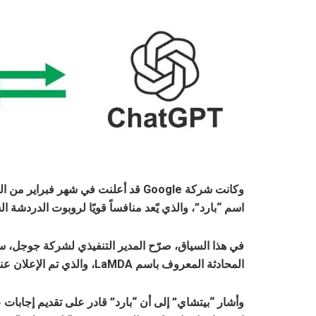
اسم “بارد”، والذي يّعد منافساً قويًا لروبوت الدردشة الشهير 
في هذا السياق، صرّح المدير التنفيذي لشركة جوجل، سو
المحادثة المعروف باسم LaMDA، والذي تم الإعلان عنه من قبل الشركة قبل عامين من الآن.
وأشار “بيتشاي” إلى أن “بارد” قادر على تقديم إجابات ع