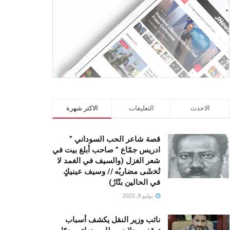
الاحدث
التعليقات
الاكثر شهرة
قصة شاعر الحب السوداني ”
ادريس جمّاع ” صاحب أبلغ بيت في
شعر الغزل (وﺍﻟﺴﻴﻒ ﻓﻲ الغمد ﻻ
ﺗُﺨشَى مضاربُه // ﻭﺳﻴﻒ ﻋﻴﻨﻴﻚٍ
ﻓﻲ ﺍﻟﺤﺎﻟﻴﻦ ﺑﺘّﺎﺭُ)
يوليو 8, 2023
نائب وزير النقل يكشف أسباب