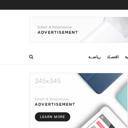
ية
اقتصـاد
رياضــة