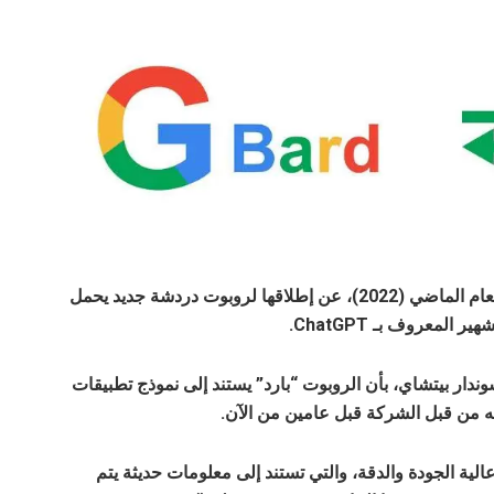
وكانت شركة Google قد أعلنت في شهر فبراير من العام الماضي (2022)، عن إطلاقها لروبوت دردشة جديد يحمل
المعروف بـ ChatGPT.
ندار بيتشاي، بأن الروبوت “بارد” يستند إلى نموذج تطبيقات
الية الجودة والدقة، والتي تستند إلى معلومات حديثة يتم