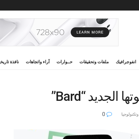
انفوجرافيك
ملفات وتحقيقات
حــوارات
آراء واتجاهات
نافذة تاريخ
لجديد “Bard”
0
وتكنولوجيا