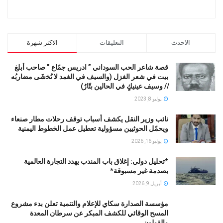
الاحدث
التعليقات
الاكثر شهرة
قصة شاعر الحب السوداني ” ادريس جمّاع ” صاحب أبلغ
بيت في شعر الغزل (وﺍﻟﺴﻴﻒ ﻓﻲ الغمد ﻻ ﺗُﺨشَى مضاربُه
// ﻭﺳﻴﻒ ﻋﻴﻨﻴﻚٍ ﻓﻲ ﺍﻟﺤﺎﻟﻴﻦ ﺑﺘّﺎﺭُ)
يوليو 8, 2023
نائب وزير النقل يكشف أسباب توقف رحلات مطار صنعاء
ويحمّل الحوثيين مسؤولية تعطيل عمل الخطوط اليمنية
يوليو 16, 2026
*تحليل دولي: إغلاق باب المندب يهدد التجارة العالمية
بصدمة غير مسبوقة*
أبريل 9, 2026
مؤسسة الصدارة سكاي للإعلام والتنمية تعلن بدء مشروع
المسح الوقائي للكشف المبكر عن سرطان المعدة
والقولون