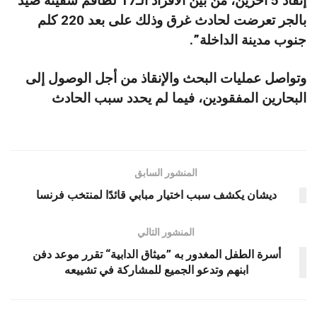
إنقاذ 5 آخرين، من بين الأفراد الـ17 لطاقم سفينة صيد
بالجر تعرضت لحادث غرق وذلك على بعد 220 كلم
جنوب مدينة الداخلة”.
وتواصل عمليات البحث والإنقاذ من أجل الوصول إلى
البحارين المفقودين، فيما لم يحدد سبب الحادث
المنشور السابق
ديشان يكشف سبب اختيار مبابي قائدًا لمنتخب فرنسا
المنشور التالي
أسرة الطفل المغدور به ”ميثاق الدابية“ تقرر موعد دفن
ابنهم وتدعو الجميع للمشاركة في تشييعه