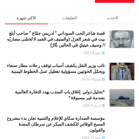
الاحدث
التعليقات
الاكثر شهرة
قصة شاعر الحب السوداني ” ادريس جمّاع ” صاحب أبلغ
بيت في شعر الغزل (وﺍﻟﺴﻴﻒ ﻓﻲ الغمد ﻻ ﺗُﺨشَى مضاربُه
// ﻭﺳﻴﻒ ﻋﻴﻨﻴﻚٍ ﻓﻲ ﺍﻟﺤﺎﻟﻴﻦ ﺑﺘّﺎﺭُ)
يوليو 8, 2023
نائب وزير النقل يكشف أسباب توقف رحلات مطار صنعاء
ويحمّل الحوثيين مسؤولية تعطيل عمل الخطوط اليمنية
يوليو 16, 2026
*تحليل دولي: إغلاق باب المندب يهدد التجارة العالمية
بصدمة غير مسبوقة*
أبريل 9, 2026
مؤسسة الصدارة سكاي للإعلام والتنمية تعلن بدء مشروع
المسح الوقائي للكشف المبكر عن سرطان المعدة
والقولون
يوليو 17, 2026