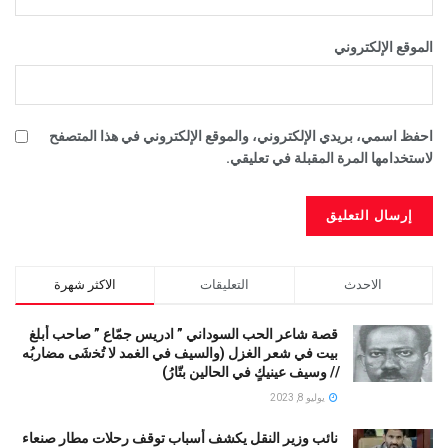
الموقع الإلكتروني
احفظ اسمي، بريدي الإلكتروني، والموقع الإلكتروني في هذا المتصفح
لاستخدامها المرة المقبلة في تعليقي.
الاحدث
التعليقات
الاكثر شهرة
قصة شاعر الحب السوداني ” ادريس جمّاع ” صاحب أبلغ
بيت في شعر الغزل (وﺍﻟﺴﻴﻒ ﻓﻲ الغمد ﻻ ﺗُﺨشَى مضاربُه
// ﻭﺳﻴﻒ ﻋﻴﻨﻴﻚٍ ﻓﻲ ﺍﻟﺤﺎﻟﻴﻦ ﺑﺘّﺎﺭُ)
يوليو 8, 2023
نائب وزير النقل يكشف أسباب توقف رحلات مطار صنعاء