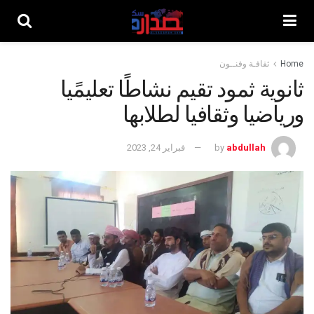
Home
ثقافـة وفنــون
ثانوية ثمود تقيم نشاطًا تعليمًيا
ورياضيا وثقافيا لطلابها
abdullah
by
فبراير 24, 2023