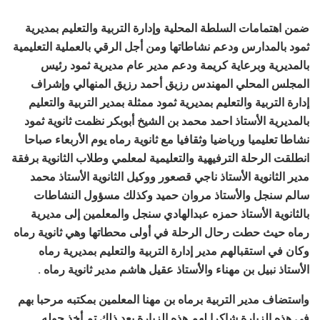
ضمن اهتمامات السلطة المحلية وإدارة التربية والتعليم بمديرية
ثمود بالمدارس ودعم نشاطاتها ومن أجل الرقي بالعملية التعليمية
بالمديرية وبرعاية كريمة ودعم مدير عام مديرية ثمود رئيس
المجلس المحلي المهندس رزيق أحمد رزيق المنهالي وإشراف
إدارة التربية والتعليم بمديرية ثمود ممثلة بمدير التربية والتعليم
بالمديرية الأستاذ احمد محمد بن الشيخ أبوبكر نظمت ثانوية ثمود
نشاطا تعليميا ورياضيا وثقافيا مع ثانوية رماه يوم الأربعاء صباحا
انطلقت الرحلة الترفيهية والتعليمية لمعلمي وطلاب الثانوية برفقة
مدير الثانوية الأستاذ ناجي قصعور ووكيل الثانوية الأستاذ محمد
سالم سنجل والأستاذ مروان حميد وكذلك مسؤول النشاطات
بالثانوية الأستاذ حمزه عبدالهادي سنجل والمعلمين إلى مديرية
رماه حيث حطت رحال الرحلة في أولى محطاتها وهي ثانوية رماه
وكان في استقبالهم مدير إدارة التربية والتعليم بمديرية رماه
الأستاذ نبيل بن مهناء والأستاذ عقيل هاشم مدير ثانوية رماه .
واستضاف مدير التربية برماه بن مهنا المعلمين بمكتبه مرحبا بهم
في هذه الزيارة شاكرا لهم هذه الزيارة بعد ذلك تم أخذ جوله