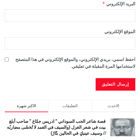
*
البريد الإلكتروني
الموقع الإلكتروني
احفظ اسمي، بريدي الإلكتروني، والموقع الإلكتروني في هذا المتصفح
لاستخدامها المرة المقبلة في تعليقي.
الاحدث
التعليقات
الاكثر شهرة
قصة شاعر الحب السوداني ” ادريس جمّاع ” صاحب أبلغ
بيت في شعر الغزل (وﺍﻟﺴﻴﻒ ﻓﻲ الغمد ﻻ ﺗُﺨشَى مضاربُه
// ﻭﺳﻴﻒ ﻋﻴﻨﻴﻚٍ ﻓﻲ ﺍﻟﺤﺎﻟﻴﻦ ﺑﺘّﺎﺭُ)