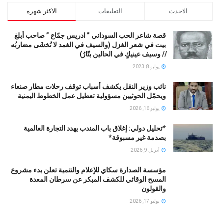
الاحدث
التعليقات
الاكثر شهرة
قصة شاعر الحب السوداني ” ادريس جمّاع ” صاحب أبلغ
بيت في شعر الغزل (وﺍﻟﺴﻴﻒ ﻓﻲ الغمد ﻻ ﺗُﺨشَى مضاربُه
// ﻭﺳﻴﻒ ﻋﻴﻨﻴﻚٍ ﻓﻲ ﺍﻟﺤﺎﻟﻴﻦ ﺑﺘّﺎﺭُ)
يوليو 8, 2023
نائب وزير النقل يكشف أسباب توقف رحلات مطار صنعاء
ويحمّل الحوثيين مسؤولية تعطيل عمل الخطوط اليمنية
يوليو 16, 2026
*تحليل دولي: إغلاق باب المندب يهدد التجارة العالمية
بصدمة غير مسبوقة*
أبريل 9, 2026
مؤسسة الصدارة سكاي للإعلام والتنمية تعلن بدء مشروع
المسح الوقائي للكشف المبكر عن سرطان المعدة
والقولون
يوليو 17, 2026