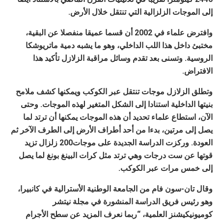
إلى الموجات الزلزالية التي تنتقل خلال الأرض.
وافترض علماء في 2002 أن قسما عميقا منفصلا عن البقية،
مختبئ داخل هذا اللب الداخلي، وهو ما يشبه دمية ماتريوشكا
الروسية. وتسنى بعد تقدم وسائل مراقبة الزلازل تأكيد هذا
الافتراض.
وتطلق الزلازل موجات تنتقل عبر الكوكب ويمكنها كشف ملامح
بنيتها الداخلية استنادا إلى الشكل المتغير لهذه الموجات. وحتى
الآن، استطاع علماء تحديد أن هذه الموجات يمكنها أن ترتد لما
يصل إلى مرتين، بدءا من أحد أطراف الأرض إلى الطرف الآخر ثم
العودة. وركزت الدراسة الجديدة على موجات
200 زلزال تزيد
قوتها عن ست درجات وهي ترتد مثل كرات البينغ بونغ لما يصل
إلى خمس مرات عبر الكوكب.
وقال تان-سون فام من الجامعة الوطنية الأسترالية في كانبيرا،
وهو رئيس فريق الدراسة المنشورة في مجلة نيتشر
كوميونيكيشنز العلمية، “ربما نعرف المزيد عن سطح الأجرام