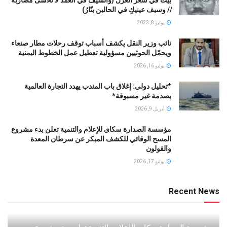
// ﻭﺳﻴﻒ ﻋﻴﻨﻴﻚٍ ﻓﻲ ﺍﻟﺤﺎﻟﻴﻦ ﺑﺘّﺎﺭُ)
يوليو 8, 2023
نائب وزير النقل يكشف أسباب توقف رحلات مطار صنعاء
ويحمّل الحوثيين مسؤولية تعطيل عمل الخطوط اليمنية
يوليو 16, 2026
*تحليل دولي: إغلاق باب المندب يهدد التجارة العالمية
بصدمة غير مسبوقة*
أبريل 9, 2026
مؤسسة الصدارة سكاي للإعلام والتنمية تعلن بدء مشروع
المسح الوقائي للكشف المبكر عن سرطان المعدة
والقولون
يوليو 17, 2026
Recent News