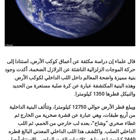
قال علماء إن دراسة مكثفة عن أعماق كوكب الأرض، استنادا إلى
حركة الموجات الزلزالية الناشئة عن الزلازل الضخمة، أكدت وجود
بنية مميزة واضحة المعالم داخل اللب الداخلي لكوكب الأرض.
وهذه البنية المكتشفة عبارة عن كرة صلبة مستعرة من الحديد
والنيكل قطرها 1350 كيلومترا.
ويبلغ قطر الأرض حوالي 12750 كيلومترا، وتتألف البنية الداخلية
من أربع طبقات، وهي عبارة عن قشرة صخرية من الخارج ثم
غطاء صخري “وشاح”، بعده لب خارجي من الحمم، ثم اللب
الداخلي الصلب. واكتُشف هذا اللب الداخلي المعدني البالغ قطره
2440 كيلومترا تقريبا في ثلاثينيات القرن الماضي بالاستناد أيضا