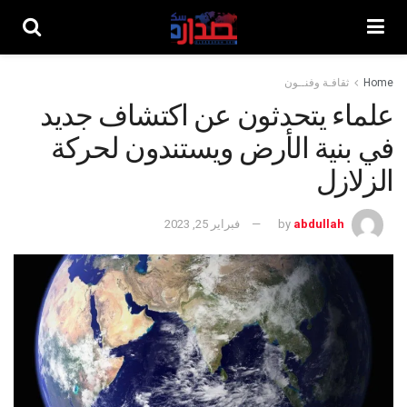
Home
ثقافـة وفنــون
علماء يتحدثون عن اكتشاف جديد
في بنية الأرض ويستندون لحركة
الزلازل
abdullah
by
فبراير 25, 2023