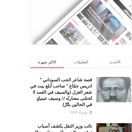
الاحدث
التعليقات
الاكثر شهرة
قصة شاعر الحب السوداني ”
ادريس جمّاع ” صاحب أبلغ بيت في
شعر الغزل (وﺍﻟﺴﻴﻒ ﻓﻲ الغمد ﻻ
ﺗُﺨشَى مضاربُه // ﻭﺳﻴﻒ ﻋﻴﻨﻴﻚٍ
ﻓﻲ ﺍﻟﺤﺎﻟﻴﻦ ﺑﺘّﺎﺭُ)
يوليو 8, 2023
نائب وزير النقل يكشف أسباب