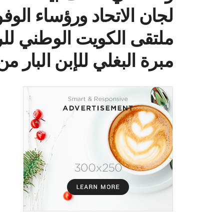
لجان الاتحاد ورؤساء الوف
ملتقى الكويت الوطني للر
مبرة البغلي للإبن البار من24_28فبراير2023