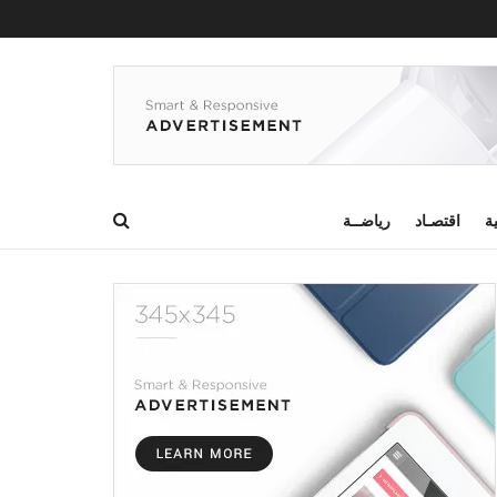
ية
اقتصـاد
رياضــة