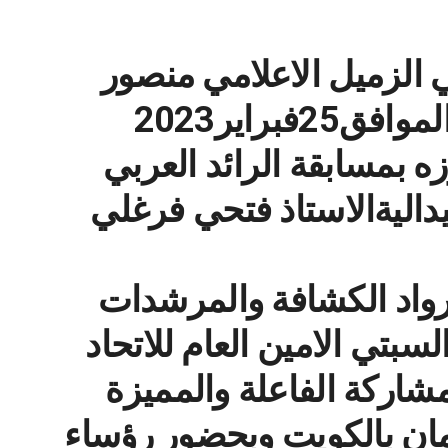
ني الزميل الاعلامي منصور
عامر مساء اليوم السبت الموافق25فبراير2023
زه بمسابقة الرائد العربي
ه الميداليةالاستاذ فتحي فرغلي
 لرواد الكشافة والمرشدات
بتي الامين العام للاتحاد
شاركة الفاعلة والمميزة
ان بالكويت وبحضور رؤساء