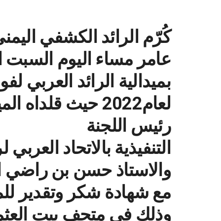
كُرّم الرائد الكشفي اليم
بميدالية الرائد العربي لفو
لعام2022 حيث قلدا
رئيس اللجنة
التنفيذية بالاتحاد العربي
والاستاذ حسن بن راضي الس
مع شهادة شكر وتقدير للم
وذلك في متحف بيت العثم