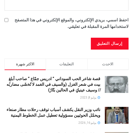
احفظ اسمي، بريدي الإلكتروني، والموقع الإلكتروني في هذا المتصفح
لاستخدامها المرة المقبلة في تعليقي.
الاحدث
التعليقات
الاكثر شهرة
قصة شاعر الحب السوداني ” ادريس جمّاع ” صاحب أبلغ
بيت في شعر الغزل (وﺍﻟﺴﻴﻒ ﻓﻲ الغمد ﻻ ﺗُﺨشَى مضاربُه
// ﻭﺳﻴﻒ ﻋﻴﻨﻴﻚٍ ﻓﻲ ﺍﻟﺤﺎﻟﻴﻦ ﺑﺘّﺎﺭُ)
يوليو 8, 2023
نائب وزير النقل يكشف أسباب توقف رحلات مطار صنعاء
ويحمّل الحوثيين مسؤولية تعطيل عمل الخطوط اليمنية
يوليو 16, 2026