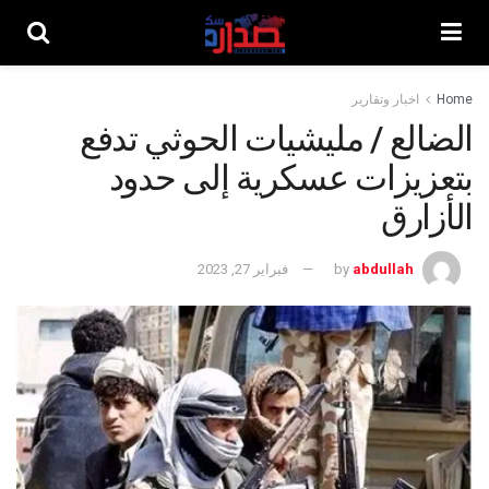
Home
اخبار وتقارير
الضالع / مليشيات الحوثي تدفع
بتعزيزات عسكرية إلى حدود
الأزارق
abdullah
by
فبراير 27, 2023