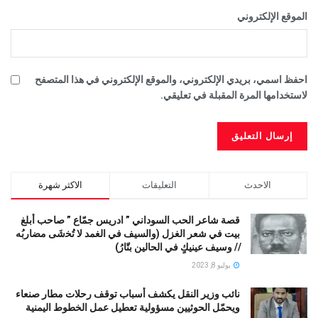
الموقع الإلكتروني
احفظ اسمي، بريدي الإلكتروني، والموقع الإلكتروني في هذا المتصفح
لاستخدامها المرة المقبلة في تعليقي.
الاحدث
التعليقات
الاكثر شهرة
قصة شاعر الحب السوداني ” ادريس جمّاع ” صاحب أبلغ
بيت في شعر الغزل (وﺍﻟﺴﻴﻒ ﻓﻲ الغمد ﻻ ﺗُﺨشَى مضاربُه
// ﻭﺳﻴﻒ ﻋﻴﻨﻴﻚٍ ﻓﻲ ﺍﻟﺤﺎﻟﻴﻦ ﺑﺘّﺎﺭُ)
يوليو 8, 2023
نائب وزير النقل يكشف أسباب توقف رحلات مطار صنعاء
ويحمّل الحوثيين مسؤولية تعطيل عمل الخطوط اليمنية