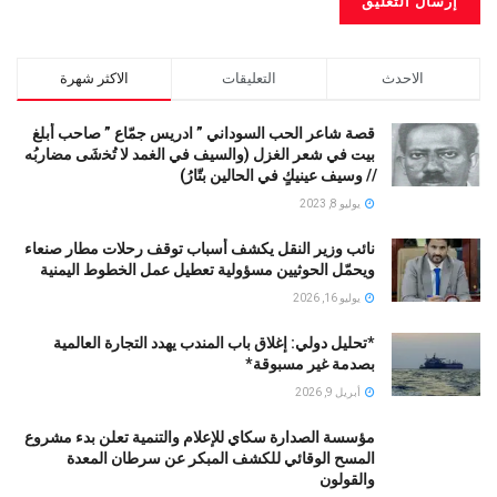
الاحدث
التعليقات
الاكثر شهرة
قصة شاعر الحب السوداني ” ادريس جمّاع ” صاحب أبلغ
بيت في شعر الغزل (وﺍﻟﺴﻴﻒ ﻓﻲ الغمد ﻻ ﺗُﺨشَى مضاربُه
// ﻭﺳﻴﻒ ﻋﻴﻨﻴﻚٍ ﻓﻲ ﺍﻟﺤﺎﻟﻴﻦ ﺑﺘّﺎﺭُ)
يوليو 8, 2023
نائب وزير النقل يكشف أسباب توقف رحلات مطار صنعاء
ويحمّل الحوثيين مسؤولية تعطيل عمل الخطوط اليمنية
يوليو 16, 2026
*تحليل دولي: إغلاق باب المندب يهدد التجارة العالمية
بصدمة غير مسبوقة*
أبريل 9, 2026
مؤسسة الصدارة سكاي للإعلام والتنمية تعلن بدء مشروع
المسح الوقائي للكشف المبكر عن سرطان المعدة
والقولون