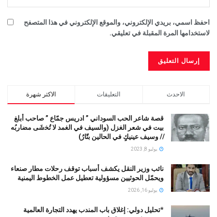
احفظ اسمي، بريدي الإلكتروني، والموقع الإلكتروني في هذا المتصفح
لاستخدامها المرة المقبلة في تعليقي.
الاحدث
التعليقات
الاكثر شهرة
قصة شاعر الحب السوداني ” ادريس جمّاع ” صاحب أبلغ
بيت في شعر الغزل (وﺍﻟﺴﻴﻒ ﻓﻲ الغمد ﻻ ﺗُﺨشَى مضاربُه
// ﻭﺳﻴﻒ ﻋﻴﻨﻴﻚٍ ﻓﻲ ﺍﻟﺤﺎﻟﻴﻦ ﺑﺘّﺎﺭُ)
يوليو 8, 2023
نائب وزير النقل يكشف أسباب توقف رحلات مطار صنعاء
ويحمّل الحوثيين مسؤولية تعطيل عمل الخطوط اليمنية
يوليو 16, 2026
*تحليل دولي: إغلاق باب المندب يهدد التجارة العالمية