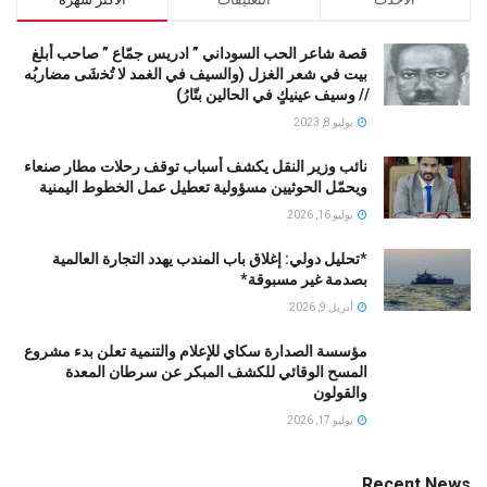
قصة شاعر الحب السوداني ” ادريس جمّاع ” صاحب أبلغ
بيت في شعر الغزل (وﺍﻟﺴﻴﻒ ﻓﻲ الغمد ﻻ ﺗُﺨشَى مضاربُه
// ﻭﺳﻴﻒ ﻋﻴﻨﻴﻚٍ ﻓﻲ ﺍﻟﺤﺎﻟﻴﻦ ﺑﺘّﺎﺭُ)
يوليو 8, 2023
نائب وزير النقل يكشف أسباب توقف رحلات مطار صنعاء
ويحمّل الحوثيين مسؤولية تعطيل عمل الخطوط اليمنية
يوليو 16, 2026
*تحليل دولي: إغلاق باب المندب يهدد التجارة العالمية
بصدمة غير مسبوقة*
أبريل 9, 2026
مؤسسة الصدارة سكاي للإعلام والتنمية تعلن بدء مشروع
المسح الوقائي للكشف المبكر عن سرطان المعدة
والقولون
يوليو 17, 2026
Recent News