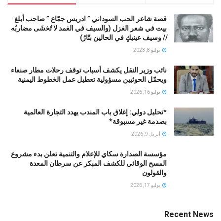
قصة شاعر الحب السوداني ” ادريس جمّاع ” صاحب أبلغ
بيت في شعر الغزل (وﺍﻟﺴﻴﻒ ﻓﻲ الغمد ﻻ ﺗُﺨشَى مضاربُه
// ﻭﺳﻴﻒ ﻋﻴﻨﻴﻚٍ ﻓﻲ ﺍﻟﺤﺎﻟﻴﻦ ﺑﺘّﺎﺭُ)
يوليو 8, 2023
نائب وزير النقل يكشف أسباب توقف رحلات مطار صنعاء
ويحمّل الحوثيين مسؤولية تعطيل عمل الخطوط اليمنية
يوليو 16, 2026
*تحليل دولي: إغلاق باب المندب يهدد التجارة العالمية
بصدمة غير مسبوقة*
أبريل 9, 2026
مؤسسة الصدارة سكاي للإعلام والتنمية تعلن بدء مشروع
المسح الوقائي للكشف المبكر عن سرطان المعدة
والقولون
يوليو 17, 2026
Recent News