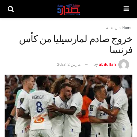
Home
رياضــة
خروج صادم لمارسيليا من كأس
فرنسا
abdullah
by
مارس 2, 2023