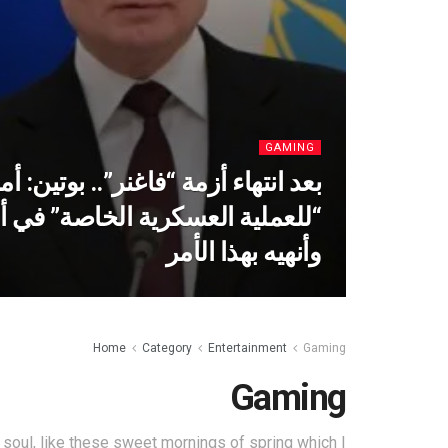
GAMING
بعد انتهاء أزمة “فاغنر”.. بوتين: 
“للعملية العسكرية الخاصة” في أو
وأنهيه بهذا الأمر
Home
Category
Entertainment
Gaming
Gaming
soul, like these sweet mornings of spring which I