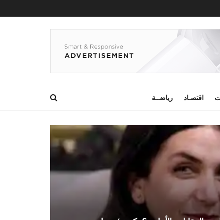
ت
اقتصـاد
رياضــة