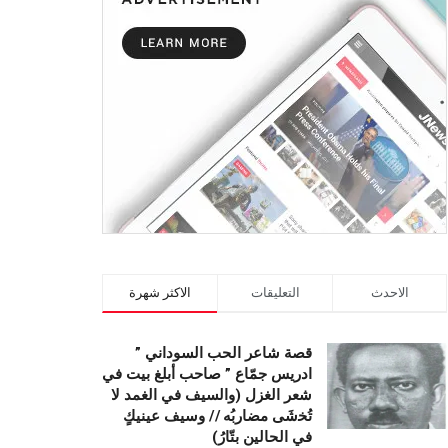
الاحدث
التعليقات
الاكثر شهرة
قصة شاعر الحب السوداني ”
ادريس جمّاع ” صاحب أبلغ بيت في
شعر الغزل (وﺍﻟﺴﻴﻒ ﻓﻲ الغمد ﻻ
ﺗُﺨشَى مضاربُه // ﻭﺳﻴﻒ ﻋﻴﻨﻴﻚٍ
ﻓﻲ ﺍﻟﺤﺎﻟﻴﻦ ﺑﺘّﺎﺭُ)