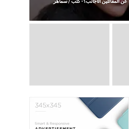
 عن المقاتلين الأجانب؟- كتب / سماهر