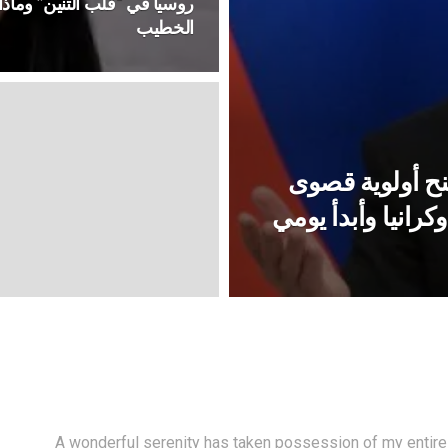
روسيا في “قلب التنين” وماذا
الخطيب
أمنح أولوية قصوى
كرانيا وأبدأ يومي
A wonderful serenity has taken possession of my entire 