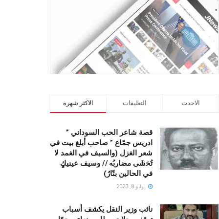
الاحدث
التعليقات
الاكثر شهرة
قصة شاعر الحب السوداني ”
ادريس جمّاع ” صاحب أبلغ بيت في
شعر الغزل (وﺍﻟﺴﻴﻒ ﻓﻲ الغمد ﻻ
ﺗُﺨشَى مضاربُه // ﻭﺳﻴﻒ ﻋﻴﻨﻴﻚٍ
ﻓﻲ ﺍﻟﺤﺎﻟﻴﻦ ﺑﺘّﺎﺭُ)
يوليو 8, 2023
نائب وزير النقل يكشف أسباب