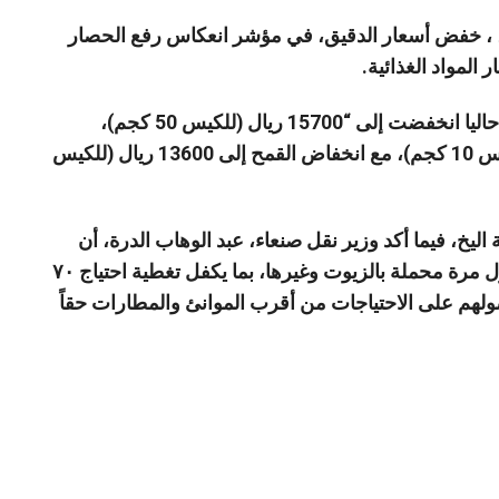
، ، خفض أسعار الدقيق، في مؤشر انعكاس رفع الحصار
لمواد الغذائية.
وأوضح مكتب الصناعة والتجارة أن أسعار الدقيق حاليا انخفضت إلى “15700 ريال (للكيس 50 كجم)،
و7900 ريال (للكيس 25 كجم)، و3300 ريال (للكيس 10 كجم)، مع انخفاض القمح إلى 13600 ريال (للكيس
اليخ، فيما أكد وزير نقل صنعاء، عبد الوهاب الدرة، أن
“دخول السفن تتوالى يومياً بما فيها سفن تصل لأول مرة محملة بالزيوت وغيرها، بما يكفل تغطية احتياج ٧٠
 حصولهم على الاحتياجات من أقرب الموانئ والمطارات حقاً