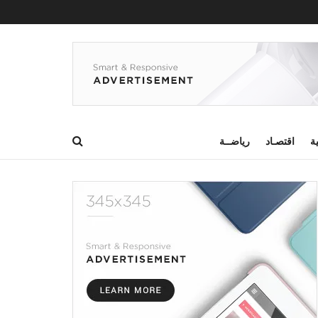
ية
اقتصـاد
رياضــة