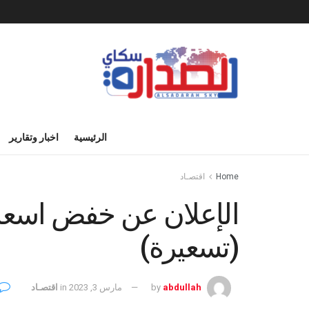
الرئيسية
اخبار وتقارير
Home
اقتصـاد
الإعلان عن خفض اسعار ا
(تسعيرة)
abdullah
by
مارس 3, 2023
in
اقتصـاد