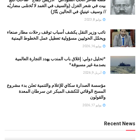
بيت في شعر الغزل (وﺍﻟﺴﻴﻒ ﻓﻲ الغمد ﻻ ﺗُﺨشَى مضاربُه
// ﻭﺳﻴﻒ ﻋﻴﻨﻴﻚٍ ﻓﻲ ﺍﻟﺤﺎﻟﻴﻦ ﺑﺘّﺎﺭُ)
يوليو 8, 2023
نائب وزير النقل يكشف أسباب توقف رحلات مطار صنعاء
ويحمّل الحوثيين مسؤولية تعطيل عمل الخطوط اليمنية
يوليو 16, 2026
*تحليل دولي: إغلاق باب المندب يهدد التجارة العالمية
بصدمة غير مسبوقة*
أبريل 9, 2026
مؤسسة الصدارة سكاي للإعلام والتنمية تعلن بدء مشروع
المسح الوقائي للكشف المبكر عن سرطان المعدة
والقولون
يوليو 17, 2026
Recent News