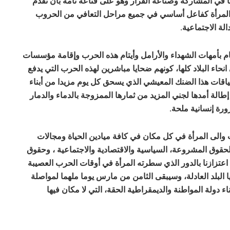
ها في المشاركة وصناعة القرار وهو على قناعة تامة بأن تقدم
ر المرأة كفاعل أساسي في جميع مراحل التعافي من الحروب
لة الاجتماعية.
مام بأمهات الشهداء والأرامل وأيتام هذه الحرب وإقامة مؤسسات
نحاء البلاد كلها، كونهم ضحايا مباشرين لهذه الحرب التي يدفع
سياقات هذا الضنك المعيشي الذي يسحق كل يوم مزيدا من أبناء
لة أمدها لجني المزيد من ثمارها الممزوجة بالدماء والدمار
رة إنسانية ملحة.
ات والى المرأة في كل مكان في كافة ميادين الحياة ومجالات
لحقوق المشروعة، السياسية والاقتصادية والاجتماعية ، وحقوق
ن اعتزازنا بالدور الذي سطرته المرأة في أوقات الحرب العصيبة
 البلد العادلة، وسيبقى الثامن من مارس يوما ملهما لمواصلة
ء دولة المواطنة والديمقراطية الحقة، التي لا مكان فيها