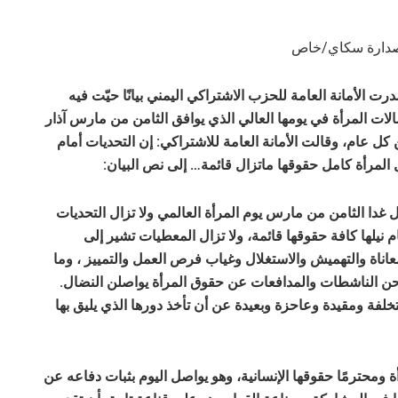
صدارة سكاي/خاص
رت الأمانة العامة للحزب الاشتراكي اليمني بيانًا حيّت فيه
لات المرأة في يومها العالي الذي يوافق الثامن من مارس آذار
كل عام، وقالت الأمانة العامة للاشتراكي: إن التحديات أمام
 المرأة كامل حقوقها ماتزال قائمة… إلى نص البيان:
 غدا الثامن من مارس يوم المرأة العالمي ولا تزال التحديات
م نيلها كافة حقوقها قائمة، ولا تزال المعطيات تشير إلى
عاناة والتهميش والاستغلال وغياب فرص العمل والتمييز ، وما
ن الناشطات والمدافعات عن حقوق المرأة يواصلن النضال.
تخلفة ومقيدة وعاحزة وبعيدة عن أن تأخذ دورها الذي يليق بها
 ومحترمًا حقوقها الإنسانية، وهو يواصل اليوم بثبات دفاعه عن