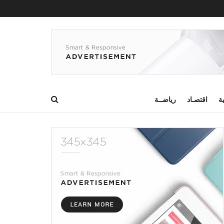
ية
اقتصـاد
رياضــة