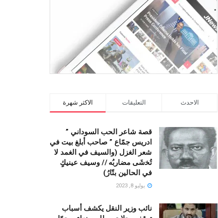
الاحدث
التعليقات
الاكثر شهرة
قصة شاعر الحب السوداني ”
ادريس جمّاع ” صاحب أبلغ بيت في
شعر الغزل (وﺍﻟﺴﻴﻒ ﻓﻲ الغمد ﻻ
ﺗُﺨشَى مضاربُه // ﻭﺳﻴﻒ ﻋﻴﻨﻴﻚٍ
ﻓﻲ ﺍﻟﺤﺎﻟﻴﻦ ﺑﺘّﺎﺭُ)
يوليو 8, 2023
نائب وزير النقل يكشف أسباب