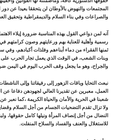
حقوقها الدستوريه كافة، وماضمنته لها القوانين وأحقيت
المجتمعات والنهوض بالأوطان لن يتحققا بعيدا عن دو
والصراعات وفي بناء السلام والديمقراطية وتحقيق العدا
آنه لمن دواعي القول بهذه المناسبة ضرورة إيلاء الاهت
رسمية وأهلية للعناية بهم ورعايتهم وصون كرامتهم في ا
ثمنها الفقراء من دماء أبناءهم وفلذات أكبادهم، وفي 
وبنات الشعب، في الوقت الذي يعمل تجار الحرب على إطا
والجراح، وهو ما يجعل وقف الحرب اليوم في اليمن ضرو
نبعث التحايا وباقات الزهور إلى رفيقاتنا وإلى الناشط
العمل، معبرين عن تقديرنا العالي لجهودهن دفاعا عن ا
شعبنا في الحرية والأمان والحياة الكريمة ،كما نعبر ع
ولا تزال تقدم التضحيات الجسام من أجل السلام وقضايا
النضال من أجل إنصاف المرأة ونيلها كامل حقوقها، ولبنا
للاستغلال والعنف والفساد والسلاح المنفلت.