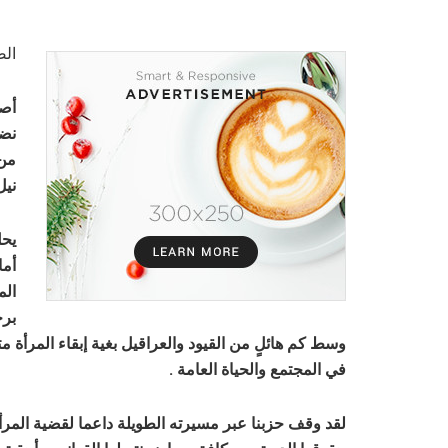
ال
أصد
نضا
من 
نيل
يحل
أما
الم
برح
وسط كم هائلٍ من القيود والعراقيل بغية إبقاء المرأة م
في المجتمع والحياة العامة .
لقد وقف حزبنا عبر مسيرته الطويلة داعما لقضية المرأة