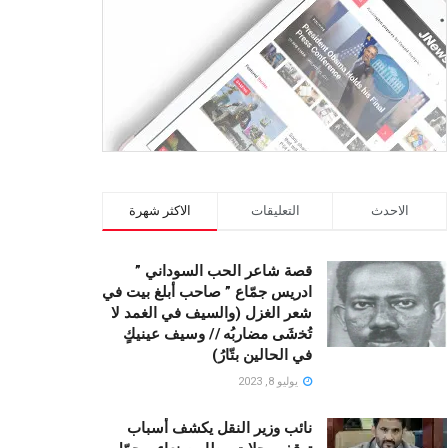
الاحدث
التعليقات
الاكثر شهرة
قصة شاعر الحب السوداني ”
ادريس جمّاع ” صاحب أبلغ بيت في
شعر الغزل (وﺍﻟﺴﻴﻒ ﻓﻲ الغمد ﻻ
ﺗُﺨشَى مضاربُه // ﻭﺳﻴﻒ ﻋﻴﻨﻴﻚٍ
ﻓﻲ ﺍﻟﺤﺎﻟﻴﻦ ﺑﺘّﺎﺭُ)
يوليو 8, 2023
نائب وزير النقل يكشف أسباب