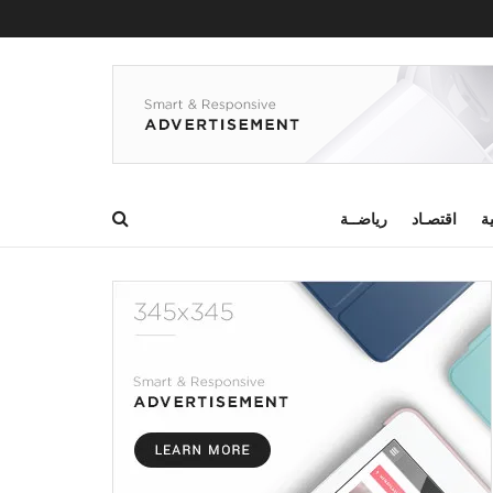
ية
اقتصـاد
رياضــة