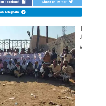
 on Facebook
Share on Twitter
 on Telegram
ا
ل
ي