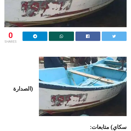
0
SHARES
(الصدارة
سكاي) متابعات: