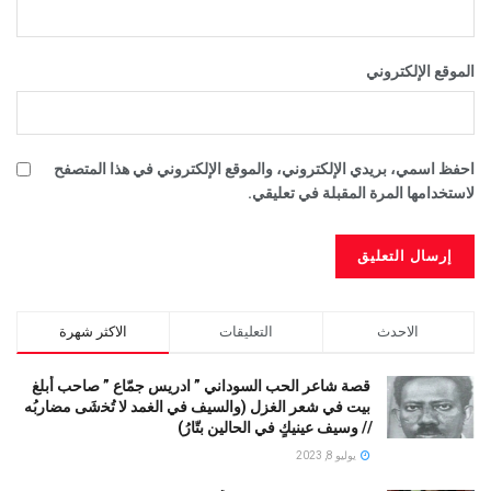
الموقع الإلكتروني
احفظ اسمي، بريدي الإلكتروني، والموقع الإلكتروني في هذا المتصفح
لاستخدامها المرة المقبلة في تعليقي.
الاحدث
التعليقات
الاكثر شهرة
قصة شاعر الحب السوداني ” ادريس جمّاع ” صاحب أبلغ
بيت في شعر الغزل (وﺍﻟﺴﻴﻒ ﻓﻲ الغمد ﻻ ﺗُﺨشَى مضاربُه
// ﻭﺳﻴﻒ ﻋﻴﻨﻴﻚٍ ﻓﻲ ﺍﻟﺤﺎﻟﻴﻦ ﺑﺘّﺎﺭُ)
يوليو 8, 2023