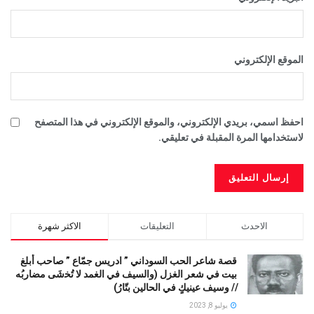
الموقع الإلكتروني
احفظ اسمي، بريدي الإلكتروني، والموقع الإلكتروني في هذا المتصفح
لاستخدامها المرة المقبلة في تعليقي.
الاحدث
التعليقات
الاكثر شهرة
قصة شاعر الحب السوداني ” ادريس جمّاع ” صاحب أبلغ
بيت في شعر الغزل (وﺍﻟﺴﻴﻒ ﻓﻲ الغمد ﻻ ﺗُﺨشَى مضاربُه
// ﻭﺳﻴﻒ ﻋﻴﻨﻴﻚٍ ﻓﻲ ﺍﻟﺤﺎﻟﻴﻦ ﺑﺘّﺎﺭُ)
يوليو 8, 2023