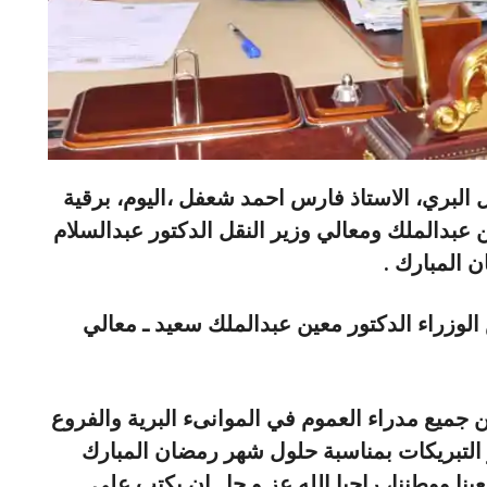
 البري، الاستاذ فارس احمد شعفل ،اليوم، برقية
ن عبدالملك ومعالي وزير النقل الدكتور عبدالسلام
 المبارك .
الوزراء الدكتور معين عبدالملك سعيد ـ معالي
 جميع مدراء العموم في الموانىء البرية والفروع
 التبريكات بمناسبة حلول شهر رمضان المبارك
نا ووطننا، راجيا الله عز و جل ان يكتب على