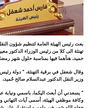
بعث رئيس الهيئة العامة لتنظيم شؤون النقل
تهنئة الى كلا من رئيس الوزراء الدكتور معي
حميد، هنأهما فيها بمناسبة حلول شهر رمضان
وقال شعفل في برقية التهنئة، ” دولة رئيس 
وزير النقل الدكتور عبدالسلام صالح حُميد،
” يسعدني أن أبعث اليكما، باسمي ونيابة عن
وكافة موظفي الهيئة، أسمى آيات التهاني و
جعله الله شهر خير وامن و استقرار على شعب