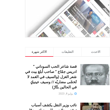
الاحدث
التعليقات
الاكثر شهرة
قصة شاعر الحب السوداني ”
ادريس جمّاع ” صاحب أبلغ بيت في
شعر الغزل (وﺍﻟﺴﻴﻒ ﻓﻲ الغمد ﻻ
ﺗُﺨشَى مضاربُه // ﻭﺳﻴﻒ ﻋﻴﻨﻴﻚٍ
ﻓﻲ ﺍﻟﺤﺎﻟﻴﻦ ﺑﺘّﺎﺭُ)
يوليو 8, 2023
نائب وزير النقل يكشف أسباب