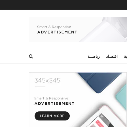
ية
اقتصـاد
رياضــة