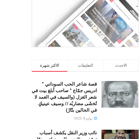
الاحدث
التعليقات
الاكثر شهرة
قصة شاعر الحب السوداني ”
ادريس جمّاع ” صاحب أبلغ بيت في
شعر الغزل (وﺍﻟﺴﻴﻒ ﻓﻲ الغمد ﻻ
ﺗُﺨشَى مضاربُه // ﻭﺳﻴﻒ ﻋﻴﻨﻴﻚٍ
ﻓﻲ ﺍﻟﺤﺎﻟﻴﻦ ﺑﺘّﺎﺭُ)
يوليو 8, 2023
نائب وزير النقل يكشف أسباب