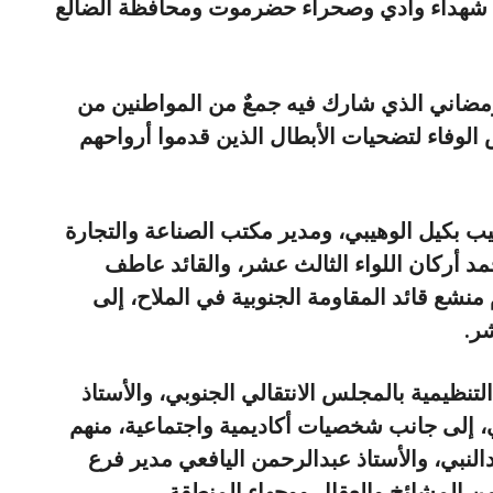
هم شهداء وادي وصحراء حضرموت ومحافظة الضالع
رمضاني الذي شارك فيه جمعٌ من المواطنين من
وفاء لتضحيات الأبطال الذين قدموا أرواحهم
يب بكيل الوهيبي، ومدير مكتب الصناعة والتجارة
مد أركان اللواء الثالث عشر، والقائد عاطف
 اللواء 13، والقائد أكرم منشع قائد المقاومة الجنوبية في الملاح، إلى
ر.
لتنظيمية بالمجلس الانتقالي الجنوبي، والأستاذ
لي، إلى جانب شخصيات أكاديمية واجتماعية، منهم
لنبي، والأستاذ عبدالرحمن اليافعي مدير فرع
ن المشائخ والعقال ووجهاء المنطقة.