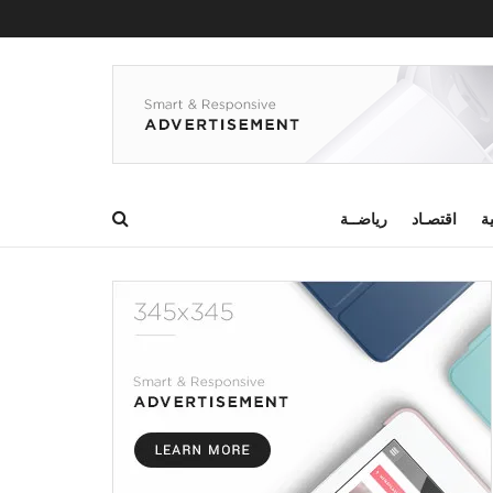
ية
اقتصـاد
رياضــة