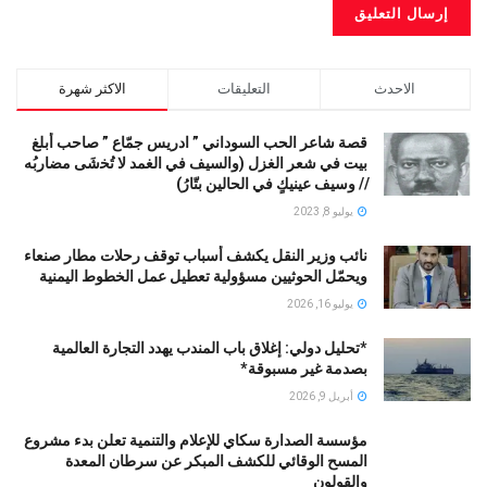
الاحدث
التعليقات
الاكثر شهرة
قصة شاعر الحب السوداني ” ادريس جمّاع ” صاحب أبلغ
بيت في شعر الغزل (وﺍﻟﺴﻴﻒ ﻓﻲ الغمد ﻻ ﺗُﺨشَى مضاربُه
// ﻭﺳﻴﻒ ﻋﻴﻨﻴﻚٍ ﻓﻲ ﺍﻟﺤﺎﻟﻴﻦ ﺑﺘّﺎﺭُ)
يوليو 8, 2023
نائب وزير النقل يكشف أسباب توقف رحلات مطار صنعاء
ويحمّل الحوثيين مسؤولية تعطيل عمل الخطوط اليمنية
يوليو 16, 2026
*تحليل دولي: إغلاق باب المندب يهدد التجارة العالمية
بصدمة غير مسبوقة*
أبريل 9, 2026
مؤسسة الصدارة سكاي للإعلام والتنمية تعلن بدء مشروع
المسح الوقائي للكشف المبكر عن سرطان المعدة
والقولون